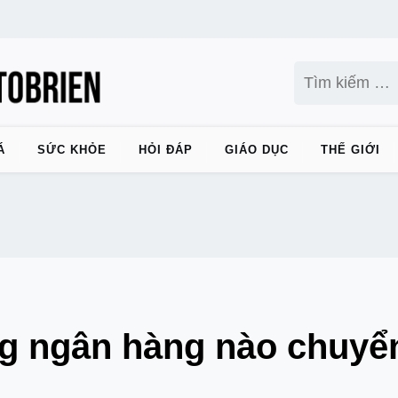
Tìm
kiếm
cho:
Á
SỨC KHỎE
HỎI ĐÁP
GIÁO DỤC
THẾ GIỚI
 ngân hàng nào chuyển