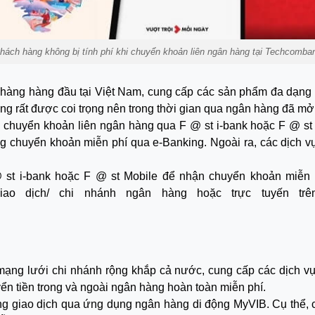
hách hàng không bị tính phí khi chuyển khoản liên ngân hàng tại Techcomba
àng hàng đầu tại Việt Nam, cung cấp các sản phẩm đa dạng vớ
 rất được coi trọng nên trong thời gian qua ngân hàng đã mở
khi chuyển khoản liên ngân hàng qua F @ st i-bank hoặc F @
g chuyển khoản miễn phí qua e-Banking. Ngoài ra, các dịch vụ nh
 st i-bank hoặc F @ st Mobile để nhận chuyển khoản miễn 
giao dịch/ chi nhánh ngân hàng hoặc trực tuyến tr
ạng lưới chi nhánh rộng khắp cả nước, cung cấp các dịch vụ 
yển tiền trong và ngoài ngân hàng hoàn toàn miễn phí.
ng giao dịch qua ứng dụng ngân hàng di động MyVIB. Cụ thể, 