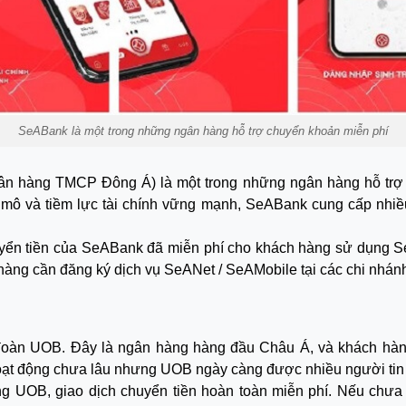
SeABank là một trong những ngân hàng hỗ trợ chuyển khoản miễn phí
 hàng TMCP Đông Á) là một trong những ngân hàng hỗ trợ 
 mô và tiềm lực tài chính vững mạnh, SeABank cung cấp nhiề
huyển tiền của SeABank đã miễn phí cho khách hàng sử dụng S
 hàng cần đăng ký dịch vụ SeANet / SeAMobile tại các chi nhán
đoàn UOB. Đây là ngân hàng hàng đầu Châu Á, và khách hà
oạt động chưa lâu nhưng UOB ngày càng được nhiều người tin tư
 UOB, giao dịch chuyển tiền hoàn toàn miễn phí. Nếu chưa c