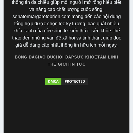
thông tin đa chiều giúp mỗi người mở rộng hiểu biết
và nâng cao chất lượng cuộc sống.
senatormargaretobrien.com mang đến các nội dung
tổng hợp được chọn lọc kỹ lưỡng, bao quát nhiều
khía cạnh của đời sống từ kiến thức, sức khỏe, thể
thao đến những vấn đề xã hội và tinh thần, giúp độc
giả dễ dàng cập nhật thông tin hữu ích mỗi ngày.
BÓNG ĐÁ
GIÁO DỤC
HỎI ĐÁP
SỨC KHỎE
TÂM LINH
THẾ GIỚI
TIN TỨC