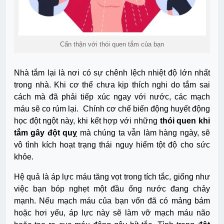
Cẩn thận với thói quen tắm của bạn
Nhà tắm lại là nơi có sự chênh lệch nhiệt độ lớn nhất
trong nhà. Khi cơ thể chưa kịp thích nghi do tắm sai
cách mà đã phải tiếp xúc ngay với nước, các mạch
máu sẽ co rúm lại. Chính cơ chế biến động huyết động
học đột ngột này, khi kết hợp với những
thói quen khi
tắm gây đột quỵ
mà chúng ta vẫn làm hàng ngày, sẽ
vô tình kích hoạt trạng thái nguy hiểm tột độ cho sức
khỏe.
Hệ quả là áp lực máu tăng vọt trong tích tắc, giống như
việc bạn bóp nghẹt một đầu ống nước đang chảy
mạnh. Nếu mạch máu của bạn vốn đã có mảng bám
hoặc hơi yếu, áp lực này sẽ làm vỡ mạch máu não