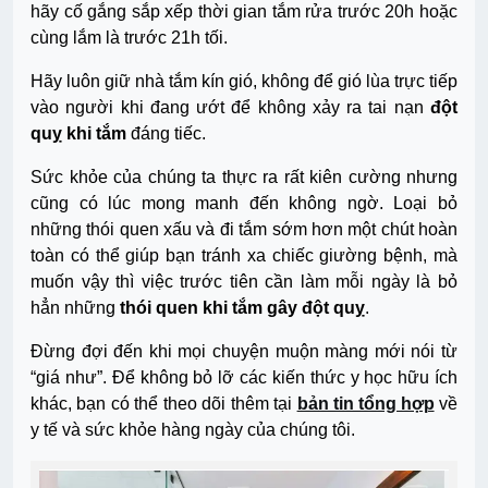
hãy cố gắng sắp xếp thời gian tắm rửa trước 20h hoặc
cùng lắm là trước 21h tối.
Hãy luôn giữ nhà tắm kín gió, không để gió lùa trực tiếp
vào người khi đang ướt để không xảy ra tai nạn
đột
quỵ khi tắm
đáng tiếc.
Sức khỏe của chúng ta thực ra rất kiên cường nhưng
cũng có lúc mong manh đến không ngờ. Loại bỏ
những thói quen xấu và đi tắm sớm hơn một chút hoàn
toàn có thể giúp bạn tránh xa chiếc giường bệnh, mà
muốn vậy thì việc trước tiên cần làm mỗi ngày là bỏ
hẳn những
thói quen khi tắm gây đột quỵ
.
Đừng đợi đến khi mọi chuyện muộn màng mới nói từ
“giá như”. Để không bỏ lỡ các kiến thức y học hữu ích
khác, bạn có thể theo dõi thêm tại
bản tin tổng hợp
về
y tế và sức khỏe hàng ngày của chúng tôi.