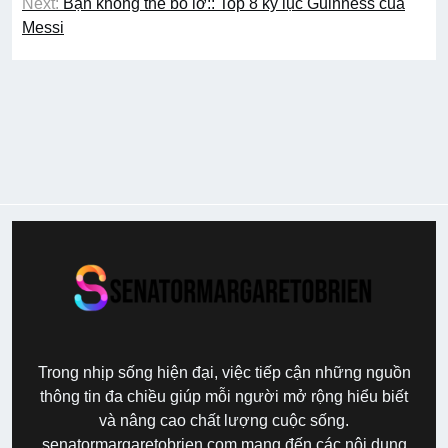
Next:
Bạn không thể bỏ lỡ:: Top 8 kỷ lục Guinness của
bài
Messi
viết
Trong nhịp sống hiện đại, việc tiếp cận những nguồn
thông tin đa chiều giúp mỗi người mở rộng hiểu biết
và nâng cao chất lượng cuộc sống.
senatormargaretobrien.com mang đến các nội dung