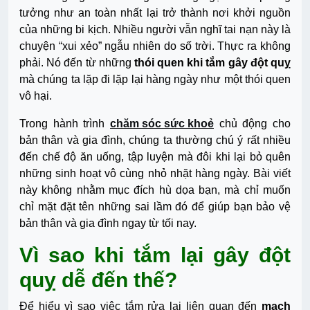
tưởng như an toàn nhất lại trở thành nơi khởi nguồn
của những bi kịch. Nhiều người vẫn nghĩ tai nạn này là
chuyện “xui xẻo” ngẫu nhiên do số trời. Thực ra không
phải. Nó đến từ những
thói quen khi tắm gây đột quỵ
mà chúng ta lặp đi lặp lại hàng ngày như một thói quen
vô hại.
Trong hành trình
chăm sóc sức khoẻ
chủ động cho
bản thân và gia đình, chúng ta thường chú ý rất nhiều
đến chế độ ăn uống, tập luyện mà đôi khi lại bỏ quên
những sinh hoạt vô cùng nhỏ nhặt hàng ngày. Bài viết
này không nhằm mục đích hù dọa bạn, mà chỉ muốn
chỉ mặt đặt tên những sai lầm đó để giúp bạn
bảo vệ
bản thân và gia đình ngay từ tối nay.
Vì sao khi tắm lại gây đột
quỵ dễ đến thế?
Để hiểu vì sao việc tắm rửa lại liên quan đến
mạch