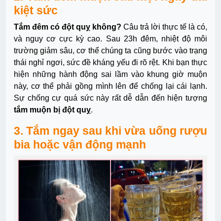
kiệt sức
Tắm đêm có đột quỵ không?
Câu trả lời thực tế là có,
và nguy cơ cực kỳ cao. Sau 23h đêm, nhiệt độ môi
trường giảm sâu, cơ thể chúng ta cũng bước vào trạng
thái nghỉ ngơi, sức đề kháng yếu đi rõ rệt. Khi bạn thực
hiện những hành động sai lầm vào
khung giờ muộn
này, cơ thể phải gồng mình lên để chống lại cái lạnh.
Sự chống cự quá sức này rất dễ dẫn đến hiện tượng
tắm muộn bị đột quỵ
.
3. Tắm ngay sau khi vừa uống rượu
bia hoặc vận động mạnh