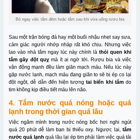
Bỏ ngay việc tắm đêm hoặc tắm sau khi vừa uống rượu bia
Sau một trận bóng đá hay một buổi nhậu nhẹt say sưa,
cảm giác người nhớp nháp rất khó chịu. Nhưng việc
lao vào nhà tắm ngay lúc này chính là
thói quen khi
tắm gây đột quỵ
mà ít ai ngờ tới. Rượu bia và việc
vận động mạnh đều làm giãn mạch máu. Nếu lúc này
gặp nước lạnh, mạch máu đang giãn to sẽ bị ép co lại
đột ngột, dễ dẫn đến hiện tượng
tai biến khi tắm
do
tim không kịp điều tiết máu lên não.
4. Tắm nước quá nóng hoặc quá
lạnh trong thời gian quá lâu
Việc ngâm mình trong nước nóng bốc hơi nghi ngút
quá 20 phút dễ làm bạn bị thiếu oxy. Ngược lại,
tắm
nước quá lạnh
quá lâu lại ép tim phải làm việc quá tải