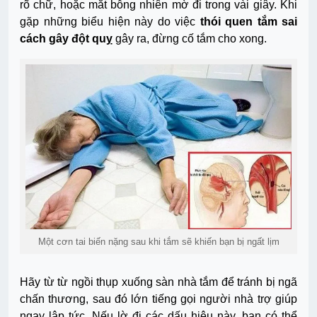
rõ chữ, hoặc mắt bỗng nhiên mờ đi trong vài giây. Khi
gặp những biểu hiện này do việc
thói quen tắm sai
cách gây đột quỵ
gây ra, đừng cố tắm cho xong.
Một cơn tai biến nặng sau khi tắm sẽ khiến bạn bị ngất lịm
Hãy từ từ ngồi thụp xuống sàn nhà tắm để tránh bị ngã
chấn thương, sau đó lớn tiếng gọi người nhà trợ giúp
ngay lập tức. Nếu lờ đi các dấu hiệu này, bạn có thể