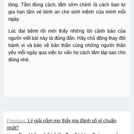
lòng. Tắm đúng cách, tắm sớm chính là cách bạn tự
gia hạn tấm vé bình an cho sinh mệnh của mình mỗi
ngày.
Lúc đại bệnh rồi mới thấy những lời cảnh báo của
người viết bài này là đúng đắn. Hãy chủ động thay đổi
hành vi và bảo vệ bản thân cùng những người thân
yêu mỗi ngày qua việc tư vấn họ cách tắm táp sao cho
đúng nhé.
Điều
Previous:
Lý giải nằm mơ thấy ma đánh số gì chuẩn
hướng
nhất?