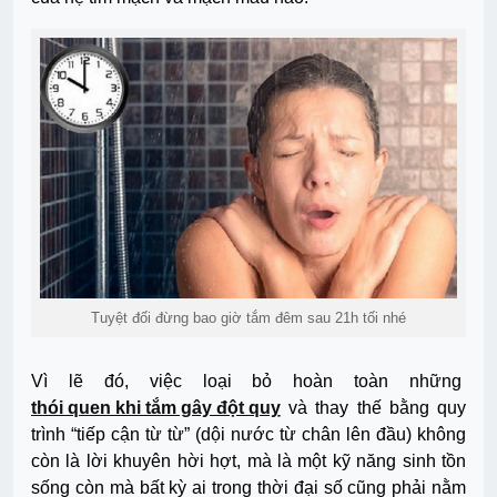
Tuyệt đối đừng bao giờ tắm đêm sau 21h tối nhé
Vì lẽ đó, việc loại bỏ hoàn toàn những
thói quen khi tắm gây đột quỵ
và thay thế bằng quy
trình “tiếp cận từ từ” (dội nước từ chân lên đầu) không
còn là lời khuyên hời hợt, mà là một kỹ năng sinh tồn
sống còn mà bất kỳ ai trong thời đại số cũng phải nằm