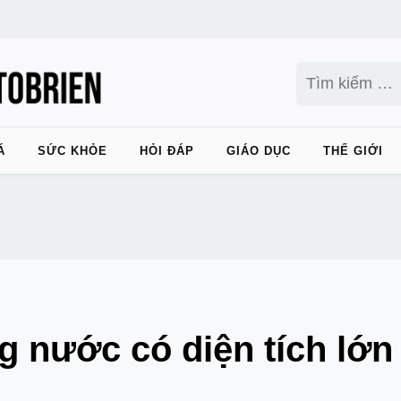
Tìm
kiếm
cho:
Á
SỨC KHỎE
HỎI ĐÁP
GIÁO DỤC
THẾ GIỚI
nước có diện tích lớn 