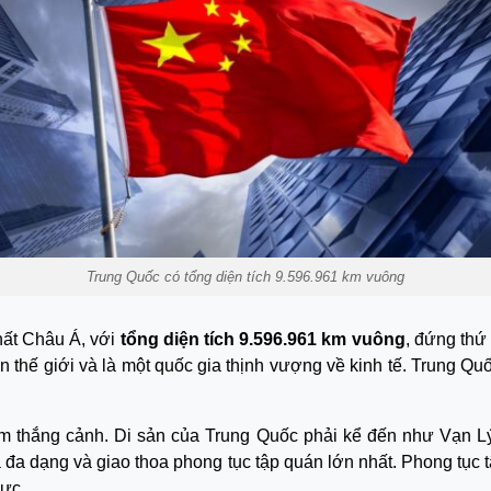
Trung Quốc có tổng diện tích 9.596.961 km vuông
hất Châu Á, với
tổng diện tích 9.596.961 km
vuông
, đứng thứ
n thế giới và là một quốc gia thịnh vượng về kinh tế. Trung Q
am thắng cảnh. Di sản của Trung Quốc phải kể đến như Vạn 
 đa dạng và giao thoa phong tục tập quán lớn nhất. Phong tục
vực.