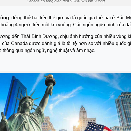
Canada có tổng diện tích 9.984.670 km vuông
uông
, đứng thứ hai trên thế giới và là quốc gia thứ hai ở Bắc 
 khoảng 4 người trên một km vuông. Các ngôn ngữ chính của đất
ây Dương đến Thái Bình Dương, chịu ảnh hưởng của nhiều vùng 
ng của Canada được đánh giá là tồi tệ hơn so với nhiều quốc
p thông qua ngôn ngữ, nghệ thuật và âm nhạc.