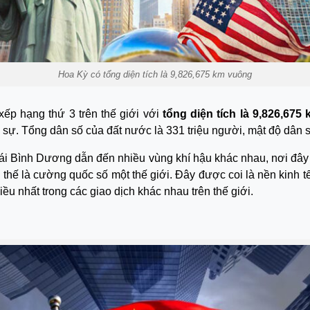
Hoa Kỳ có tổng diện tích là 9,826,675 km vuông
p hạng thứ 3 trên thế giới với
tổng diện tích là 9,826,675
 sự. Tổng dân số của đất nước là 331 triệu người, mật độ dân 
Thái Bình Dương dẫn đến nhiều vùng khí hậu khác nhau, nơi đây 
ị thế là cường quốc số một thế giới. Đây được coi là nền kinh t
u nhất trong các giao dịch khác nhau trên thế giới.